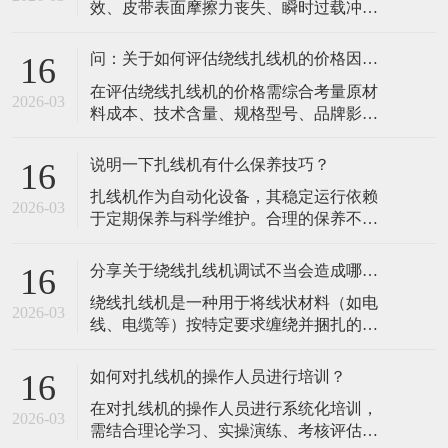
效、皮带表面摩擦力丧失、瞬时过载冲
件，确保无松动或泄漏。每周清洁设备内
击、皮带老化或磨损、传动轮表面问题、
部灰尘和油污，特别是主轴、排线系统等
皮带轮对中不良等原因导致，以下是具体
精密部件，防止
问：关于如何评估绕线扎线机的价格因素？
16
说明：​张紧力失效：这是最常见的原因。
​在评估绕线扎线机的价格需综合考量原材
检查张紧机构是否松动，按设备手册调整
2026-03
料成本、技术含量、规格型号、品牌影响
至推荐值。若皮带因长期使用已永久性拉
力、生产成本、市场需求、售后服务及市
伸过长，调整已无效，必须更换新带。皮
场定位八大核心因素，以下为具体分析：​
带表面摩擦
说明一下扎线机有什么保养技巧？
16
原材料成本：核心部件如电机、传感器、
​扎线机作为自动化设备，其稳定运行依赖
控制系统等的质量直接影响设备性能与寿
2026-03
于定期保养与科学维护。合理的保养不仅
命。进口高品质元器件或特殊材料（如耐
能延长设备寿命、降低故障率，还能确保
高温、耐腐蚀材质）会显著增加成本，导
捆扎精度和生产效率。以下是扎线机保养
致价格差
分享关于绕线扎线机调试不当会造成哪些影响？
16
的核心技巧，涵盖日常维护、关键部件保
​绕线扎线机是一种用于将线状材料（如电
养及操作规范等方面：​一、日常清洁与基
2026-03
线、电缆等）按特定要求缠绕并捆扎的自
础维护清洁机身与工作区域每日清理：使
动化设备，广泛应用于电子、电器、汽
用软毛刷或压缩空气清除设备表面的灰
车、新能源等行业。接下来，小编总结一
尘、线屑、
如何对扎线机的操作人员进行培训？
16
下关于绕线扎线机调试不当可能对设备性
​在对扎线机的操作人员进行系统化培训，
能、生产效率、产品质量及安全等方面造
2026-03
需结合理论学习、实操演练、考核评估和
成多方面的影响，具体如下：​一、设备性