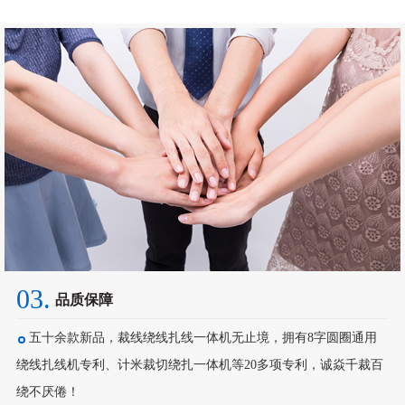
03.
品质保障
五十余款新品，裁线绕线扎线一体机无止境，拥有8字圆圈通用
绕线扎线机专利、计米裁切绕扎一体机等20多项专利，诚焱千裁百
绕不厌倦！