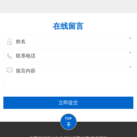
持续改进，确保操作人员掌握设备操作、
能下降机械部件磨损加剧：调试不当可能
维护及安全规范，同时提升问题解决能
导致机械部
力。以下是分阶段的培训方案：​一、培训
目标设定核心能力熟练操作扎线机（启
在线留言
动、调试、参数设置、停机）。掌握日常
维护（清洁、润滑、紧固、简单故障排
除）。理解安全
立即提交