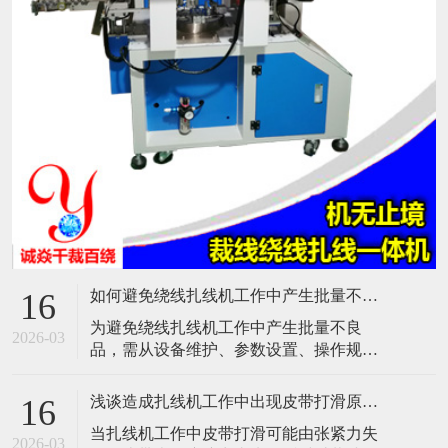
如何避免绕线扎线机工作中产生批量不良品？
16
​为避免绕线扎线机工作中产生批量不良
2026-03
品，需从设备维护、参数设置、操作规
范、质量检测、人员培训及环境控制等多
方面综合管理。以下是具体措施：​一、设
浅谈造成扎线机工作中出现皮带打滑原因是什么？
16
备维护与保养定期检查与清洁：每日检查
​当扎线机工作中皮带打滑可能由张紧力失
气压表、润滑系统、电气连接等关键部
2026-03