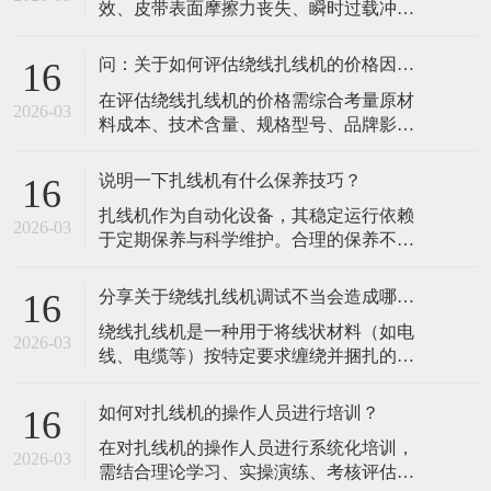
效、皮带表面摩擦力丧失、瞬时过载冲
件，确保无松动或泄漏。每周清洁设备内
击、皮带老化或磨损、传动轮表面问题、
部灰尘和油污，特别是主轴、排线系统等
皮带轮对中不良等原因导致，以下是具体
精密部件，防止
问：关于如何评估绕线扎线机的价格因素？
16
说明：​张紧力失效：这是最常见的原因。
​在评估绕线扎线机的价格需综合考量原材
检查张紧机构是否松动，按设备手册调整
2026-03
料成本、技术含量、规格型号、品牌影响
至推荐值。若皮带因长期使用已永久性拉
力、生产成本、市场需求、售后服务及市
伸过长，调整已无效，必须更换新带。皮
场定位八大核心因素，以下为具体分析：​
带表面摩擦
说明一下扎线机有什么保养技巧？
16
原材料成本：核心部件如电机、传感器、
​扎线机作为自动化设备，其稳定运行依赖
控制系统等的质量直接影响设备性能与寿
2026-03
于定期保养与科学维护。合理的保养不仅
命。进口高品质元器件或特殊材料（如耐
能延长设备寿命、降低故障率，还能确保
高温、耐腐蚀材质）会显著增加成本，导
捆扎精度和生产效率。以下是扎线机保养
致价格差
分享关于绕线扎线机调试不当会造成哪些影响？
16
的核心技巧，涵盖日常维护、关键部件保
​绕线扎线机是一种用于将线状材料（如电
养及操作规范等方面：​一、日常清洁与基
2026-03
线、电缆等）按特定要求缠绕并捆扎的自
础维护清洁机身与工作区域每日清理：使
动化设备，广泛应用于电子、电器、汽
用软毛刷或压缩空气清除设备表面的灰
车、新能源等行业。接下来，小编总结一
尘、线屑、
如何对扎线机的操作人员进行培训？
16
下关于绕线扎线机调试不当可能对设备性
​在对扎线机的操作人员进行系统化培训，
能、生产效率、产品质量及安全等方面造
2026-03
需结合理论学习、实操演练、考核评估和
成多方面的影响，具体如下：​一、设备性