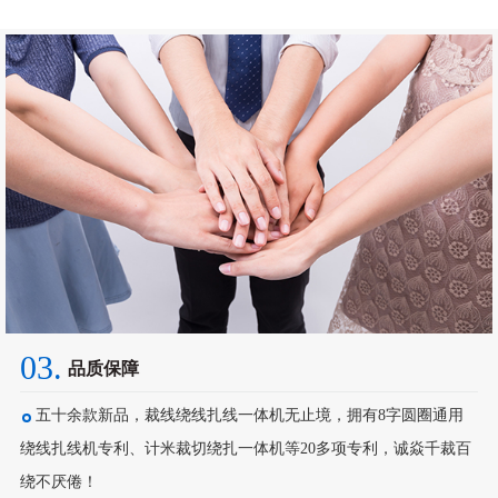
03.
品质保障
五十余款新品，裁线绕线扎线一体机无止境，拥有8字圆圈通用
绕线扎线机专利、计米裁切绕扎一体机等20多项专利，诚焱千裁百
绕不厌倦！