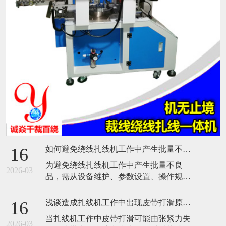
如何避免绕线扎线机工作中产生批量不良品？
16
​为避免绕线扎线机工作中产生批量不良
2026-03
品，需从设备维护、参数设置、操作规
范、质量检测、人员培训及环境控制等多
方面综合管理。以下是具体措施：​一、设
浅谈造成扎线机工作中出现皮带打滑原因是什么？
16
备维护与保养定期检查与清洁：每日检查
​当扎线机工作中皮带打滑可能由张紧力失
气压表、润滑系统、电气连接等关键部
2026-03