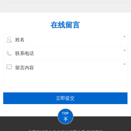
持续改进，确保操作人员掌握设备操作、
能下降机械部件磨损加剧：调试不当可能
维护及安全规范，同时提升问题解决能
导致机械部
力。以下是分阶段的培训方案：​一、培训
目标设定核心能力熟练操作扎线机（启
在线留言
动、调试、参数设置、停机）。掌握日常
维护（清洁、润滑、紧固、简单故障排
除）。理解安全
立即提交