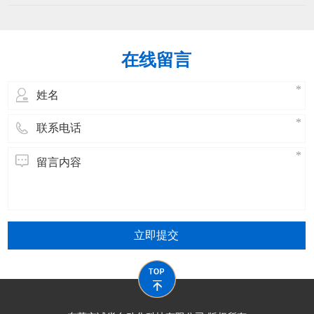
持续改进，确保操作人员掌握设备操作、
能下降机械部件磨损加剧：调试不当可能
维护及安全规范，同时提升问题解决能
导致机械部
力。以下是分阶段的培训方案：​一、培训
目标设定核心能力熟练操作扎线机（启
在线留言
动、调试、参数设置、停机）。掌握日常
维护（清洁、润滑、紧固、简单故障排
除）。理解安全
立即提交