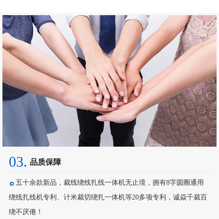
03.
品质保障
五十余款新品，裁线绕线扎线一体机无止境，拥有8字圆圈通用
绕线扎线机专利、计米裁切绕扎一体机等20多项专利，诚焱千裁百
绕不厌倦！