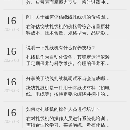
效、皮带表面摩擦力丧失、瞬时过载冲
件，确保无松动或泄漏。每周清洁设备内
击、皮带老化或磨损、传动轮表面问题、
部灰尘和油污，特别是主轴、排线系统等
皮带轮对中不良等原因导致，以下是具体
精密部件，防止
问：关于如何评估绕线扎线机的价格因素？
16
说明：​张紧力失效：这是最常见的原因。
​在评估绕线扎线机的价格需综合考量原材
检查张紧机构是否松动，按设备手册调整
2026-03
料成本、技术含量、规格型号、品牌影响
至推荐值。若皮带因长期使用已永久性拉
力、生产成本、市场需求、售后服务及市
伸过长，调整已无效，必须更换新带。皮
场定位八大核心因素，以下为具体分析：​
带表面摩擦
说明一下扎线机有什么保养技巧？
16
原材料成本：核心部件如电机、传感器、
​扎线机作为自动化设备，其稳定运行依赖
控制系统等的质量直接影响设备性能与寿
2026-03
于定期保养与科学维护。合理的保养不仅
命。进口高品质元器件或特殊材料（如耐
能延长设备寿命、降低故障率，还能确保
高温、耐腐蚀材质）会显著增加成本，导
捆扎精度和生产效率。以下是扎线机保养
致价格差
分享关于绕线扎线机调试不当会造成哪些影响？
16
的核心技巧，涵盖日常维护、关键部件保
​绕线扎线机是一种用于将线状材料（如电
养及操作规范等方面：​一、日常清洁与基
2026-03
线、电缆等）按特定要求缠绕并捆扎的自
础维护清洁机身与工作区域每日清理：使
动化设备，广泛应用于电子、电器、汽
用软毛刷或压缩空气清除设备表面的灰
车、新能源等行业。接下来，小编总结一
尘、线屑、
如何对扎线机的操作人员进行培训？
16
下关于绕线扎线机调试不当可能对设备性
​在对扎线机的操作人员进行系统化培训，
能、生产效率、产品质量及安全等方面造
2026-03
需结合理论学习、实操演练、考核评估和
成多方面的影响，具体如下：​一、设备性