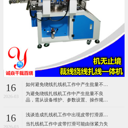
如何避免绕线扎线机工作中产生批量不良品？
16
​为避免绕线扎线机工作中产生批量不良
2026-03
品，需从设备维护、参数设置、操作规
范、质量检测、人员培训及环境控制等多
方面综合管理。以下是具体措施：​一、设
浅谈造成扎线机工作中出现皮带打滑原因是什么？
16
备维护与保养定期检查与清洁：每日检查
​当扎线机工作中皮带打滑可能由张紧力失
气压表、润滑系统、电气连接等关键部
2026-03