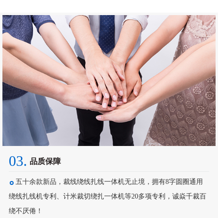
03.
品质保障
五十余款新品，裁线绕线扎线一体机无止境，拥有8字圆圈通用
绕线扎线机专利、计米裁切绕扎一体机等20多项专利，诚焱千裁百
绕不厌倦！