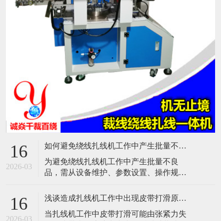
如何避免绕线扎线机工作中产生批量不良品？
16
​为避免绕线扎线机工作中产生批量不良
2026-03
品，需从设备维护、参数设置、操作规
范、质量检测、人员培训及环境控制等多
方面综合管理。以下是具体措施：​一、设
浅谈造成扎线机工作中出现皮带打滑原因是什么？
16
备维护与保养定期检查与清洁：每日检查
​当扎线机工作中皮带打滑可能由张紧力失
气压表、润滑系统、电气连接等关键部
2026-03