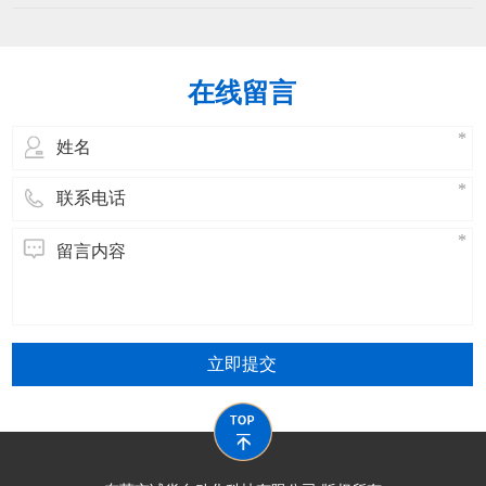
持续改进，确保操作人员掌握设备操作、
能下降机械部件磨损加剧：调试不当可能
维护及安全规范，同时提升问题解决能
导致机械部
力。以下是分阶段的培训方案：​一、培训
目标设定核心能力熟练操作扎线机（启
在线留言
动、调试、参数设置、停机）。掌握日常
维护（清洁、润滑、紧固、简单故障排
除）。理解安全
立即提交