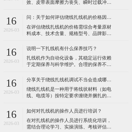
效、皮带表面摩擦力丧失、瞬时过载冲
件，确保无松动或泄漏。每周清洁设备内
击、皮带老化或磨损、传动轮表面问题、
部灰尘和油污，特别是主轴、排线系统等
皮带轮对中不良等原因导致，以下是具体
精密部件，防止
问：关于如何评估绕线扎线机的价格因素？
16
说明：​张紧力失效：这是最常见的原因。
​在评估绕线扎线机的价格需综合考量原材
检查张紧机构是否松动，按设备手册调整
2026-03
料成本、技术含量、规格型号、品牌影响
至推荐值。若皮带因长期使用已永久性拉
力、生产成本、市场需求、售后服务及市
伸过长，调整已无效，必须更换新带。皮
场定位八大核心因素，以下为具体分析：​
带表面摩擦
说明一下扎线机有什么保养技巧？
16
原材料成本：核心部件如电机、传感器、
​扎线机作为自动化设备，其稳定运行依赖
控制系统等的质量直接影响设备性能与寿
2026-03
于定期保养与科学维护。合理的保养不仅
命。进口高品质元器件或特殊材料（如耐
能延长设备寿命、降低故障率，还能确保
高温、耐腐蚀材质）会显著增加成本，导
捆扎精度和生产效率。以下是扎线机保养
致价格差
分享关于绕线扎线机调试不当会造成哪些影响？
16
的核心技巧，涵盖日常维护、关键部件保
​绕线扎线机是一种用于将线状材料（如电
养及操作规范等方面：​一、日常清洁与基
2026-03
线、电缆等）按特定要求缠绕并捆扎的自
础维护清洁机身与工作区域每日清理：使
动化设备，广泛应用于电子、电器、汽
用软毛刷或压缩空气清除设备表面的灰
车、新能源等行业。接下来，小编总结一
尘、线屑、
如何对扎线机的操作人员进行培训？
16
下关于绕线扎线机调试不当可能对设备性
​在对扎线机的操作人员进行系统化培训，
能、生产效率、产品质量及安全等方面造
2026-03
需结合理论学习、实操演练、考核评估和
成多方面的影响，具体如下：​一、设备性