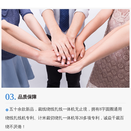
03.
品质保障
五十余款新品，裁线绕线扎线一体机无止境，拥有8字圆圈通用
绕线扎线机专利、计米裁切绕扎一体机等20多项专利，诚焱千裁百
绕不厌倦！