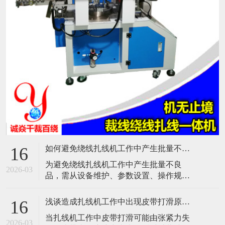
如何避免绕线扎线机工作中产生批量不良品？
16
​为避免绕线扎线机工作中产生批量不良
2026-03
品，需从设备维护、参数设置、操作规
范、质量检测、人员培训及环境控制等多
方面综合管理。以下是具体措施：​一、设
浅谈造成扎线机工作中出现皮带打滑原因是什么？
16
备维护与保养定期检查与清洁：每日检查
​当扎线机工作中皮带打滑可能由张紧力失
气压表、润滑系统、电气连接等关键部
2026-03