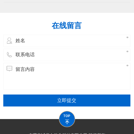
持续改进，确保操作人员掌握设备操作、
能下降机械部件磨损加剧：调试不当可能
维护及安全规范，同时提升问题解决能
导致机械部
力。以下是分阶段的培训方案：​一、培训
目标设定核心能力熟练操作扎线机（启
在线留言
动、调试、参数设置、停机）。掌握日常
维护（清洁、润滑、紧固、简单故障排
除）。理解安全
立即提交