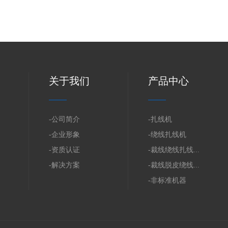
关于我们
产品中心
-公司简介
-扎线机
-企业形象
-绕线扎线机
-资质认证
-裁线绕线扎线...
-解决方案
-裁线脱皮绕线...
-非标准机器