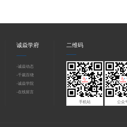
诚焱学府
二维码
-诚焱动态
-千裁百绕
-诚焱学院
-在线留言
手机站
公众